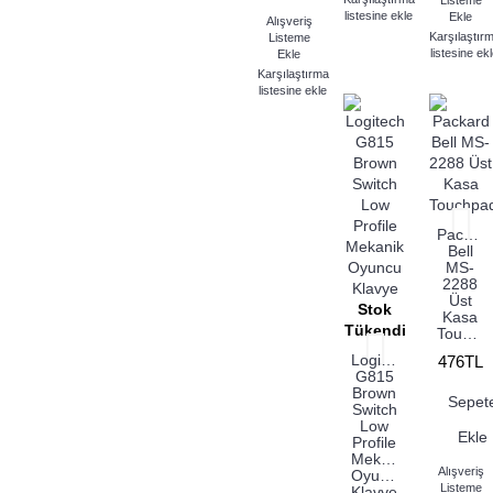
Listeme
listesine ekle
Ekle
Alışveriş
Karşılaştır
Listeme
listesine ek
Ekle
Karşılaştırma
listesine ekle
Packar
Bell
MS-
2288
Üst
Stok
Kasa
Tükendi
Touchpad
Logitech
476TL
G815
Brown
Sepet
Switch
Low
Ekle
Profile
Mekanik
Alışveriş
Oyuncu
Listeme
Klavye