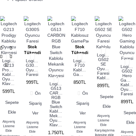
Stok
Stok
Tükendi
Tükendi
Logitech
G502
Logitech
Logitech
Logitech
SE
G213
G300S
F710
Logitec
Oyuncu
Prodigy
Oyuncu
Kablosuz
G502
Faresi
Kablolu
Faresi
GamePad
Hero
Kablolu
Oyuncu
Gaming
999TL
850TL
Klavyesi
Logitech
Kablolu
899TL
G513
Oyuncu
599TL
CARBON
Ön
Ön
Faresi
Sepete
RGB
899TL
Blue
Sepete
Sipariş
Sipariş
Ekle
Switch
Kablolu
Ekle
Sepet
Ver
Ver
Mekanik
Alışveriş
Oyuncu
Listeme
Alışveriş
Ekle
Alışveriş
Alışveriş
Klavyesi
Ekle
Listeme
Listeme
Listeme
Karşılaştırma
Ekle
Ekle
Ekle
1.750TL
Alışveriş
listesine ekle