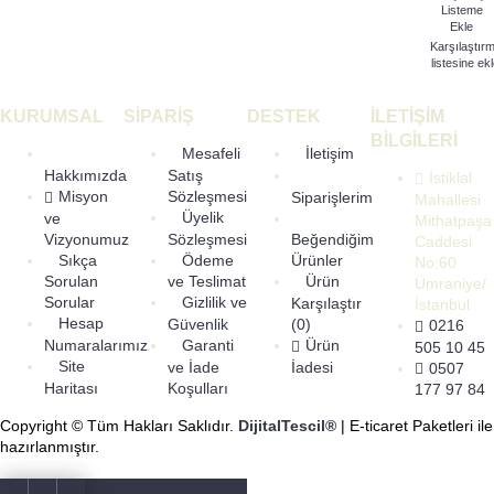
Listeme
Ekle
Karşılaştır
listesine ek
KURUMSAL
SİPARİŞ
DESTEK
İLETİŞİM
BİLGİLERİ
Mesafeli
İletişim
Hakkımızda
Satış
İstiklal
Misyon
Sözleşmesi
Siparişlerim
Mahallesi
Üyelik
ve
Mithatpaşa
Vizyonumuz
Sözleşmesi
Beğendiğim
Caddesi
Sıkça
Ödeme
Ürünler
No:60
Sorulan
ve Teslimat
Ürün
Ümraniye/
Sorular
Gizlilik ve
Karşılaştır
İstanbul
Hesap
Güvenlik
(
0
)
0216
Numaralarımız
Garanti
Ürün
505 10 45
Site
ve İade
İadesi
0507
Haritası
Koşulları
177 97 84
Copyright © Tüm Hakları Saklıdır.
DijitalTescil®
| E-ticaret Paketleri ile
hazırlanmıştır.