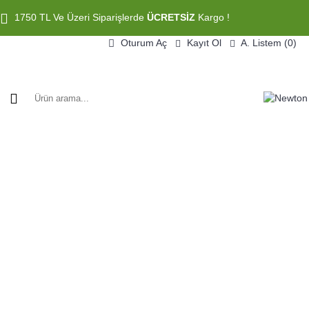
1750 TL Ve Üzeri Siparişlerde
ÜCRETSİZ
Kargo !
Oturum Aç
Kayıt Ol
A. Listem (
0
)
HAZIR SISTEMLER
OYUNCU EKIPMANLARI
ÇEVRE BIRIMLERI
İ