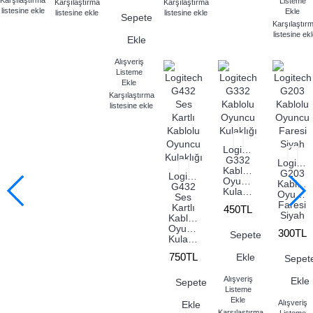
Karşılaştırma
Listeme
Karşılaştırma
Karşılaştırma
listesine ekle
Ekle
listesine ekle
listesine ekle
Sepete
Karşılaştır
listesine ek
Ekle
Alışveriş
Listeme
Ekle
Karşılaştırma
listesine ekle
Logitech
G332
Logitec
Kablolu
G203
Logitech
Oyuncu
Kablolu
G432
Kulaklığı
Oyuncu
Ses
Faresi
Kartlı
450TL
Siyah
Kablolu
Oyuncu
300TL
Sepete
Kulaklığı
750TL
Ekle
Sepet
Alışveriş
Ekle
Sepete
Listeme
Ekle
Alışveriş
Ekle
Karşılaştırma